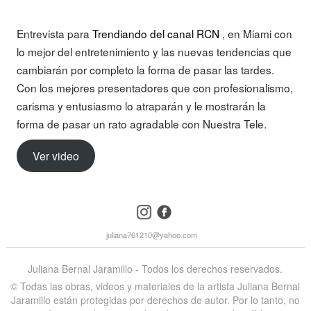
Entrevista para
Trendiando del canal RCN
, en Miami con
lo mejor del entretenimiento y las nuevas tendencias que
cambiarán por completo la forma de pasar las tardes.
Con los mejores presentadores que con profesionalismo,
carisma y entusiasmo lo atraparán y le mostrarán la
forma de pasar un rato agradable con Nuestra Tele.
Ver video
instagram
facebook
juliana761210@yahoo.com
Juliana Bernal Jaramillo - Todos los derechos reservados.
©️ Todas las obras, videos y materiales de la artista Juliana Bernal
Jaramillo están protegidas por derechos de autor. Por lo tanto, no