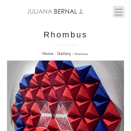
Rhombus
Home
Gallery
/
/ Rhombus