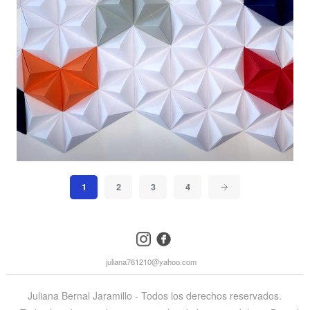
1
2
3
4
instagram
facebook
juliana761210@yahoo.com
Juliana Bernal Jaramillo - Todos los derechos reservados.