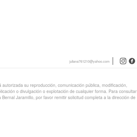
instagra
face
juliana761210@yahoo.com
stá autorizada su reproducción, comunicación pública, modificación,
blicación o divulgación o explotación de cualquier forma. Para consultar
 Bernal Jaramillo, por favor remitir solicitud completa a la dirección de