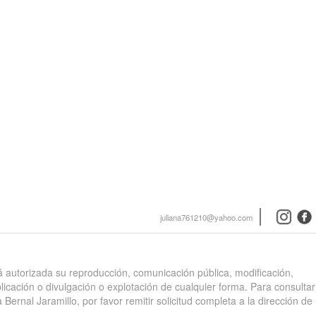
instagra
face
juliana761210@yahoo.com
stá autorizada su reproducción, comunicación pública, modificación,
blicación o divulgación o explotación de cualquier forma. Para consultar
 Bernal Jaramillo, por favor remitir solicitud completa a la dirección de