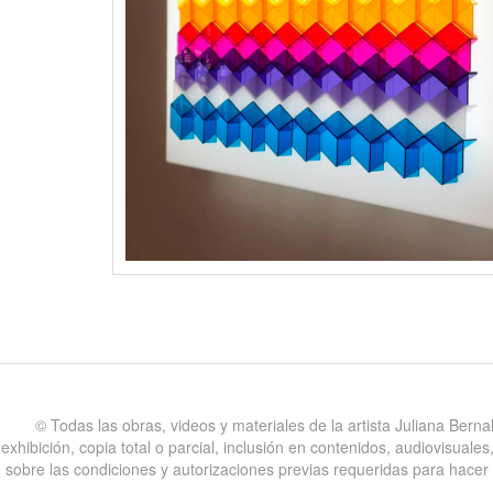
©️ Todas las obras, videos y materiales de la artista Juliana Bern
exhibición, copia total o parcial, inclusión en contenidos, audiovisual
sobre las condiciones y autorizaciones previas requeridas para hacer uso