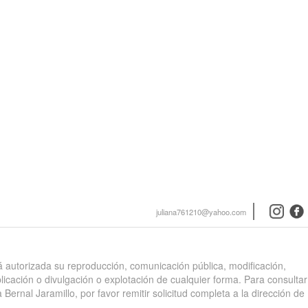
instagra
face
juliana761210@yahoo.com
stá autorizada su reproducción, comunicación pública, modificación,
blicación o divulgación o explotación de cualquier forma. Para consultar
 Bernal Jaramillo, por favor remitir solicitud completa a la dirección de