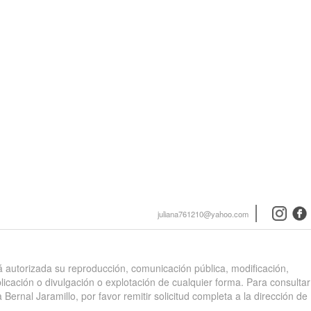
instagra
face
juliana761210@yahoo.com
stá autorizada su reproducción, comunicación pública, modificación,
blicación o divulgación o explotación de cualquier forma. Para consultar
 Bernal Jaramillo, por favor remitir solicitud completa a la dirección de