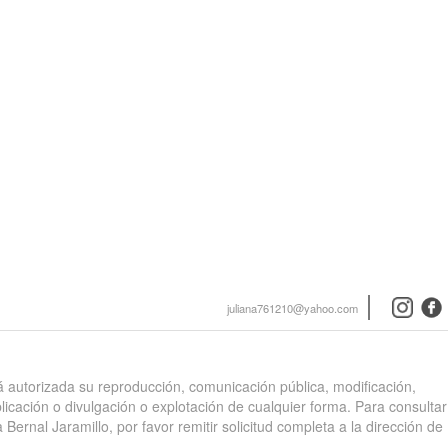
instagra
face
juliana761210@yahoo.com
stá autorizada su reproducción, comunicación pública, modificación,
blicación o divulgación o explotación de cualquier forma. Para consultar
 Bernal Jaramillo, por favor remitir solicitud completa a la dirección de