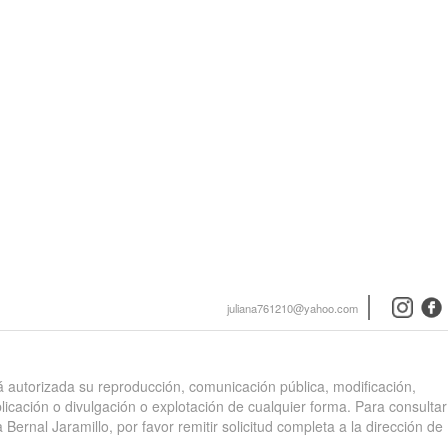
instagra
face
juliana761210@yahoo.com
stá autorizada su reproducción, comunicación pública, modificación,
blicación o divulgación o explotación de cualquier forma. Para consultar
 Bernal Jaramillo, por favor remitir solicitud completa a la dirección de