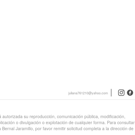
instagra
face
juliana761210@yahoo.com
stá autorizada su reproducción, comunicación pública, modificación,
blicación o divulgación o explotación de cualquier forma. Para consultar
 Bernal Jaramillo, por favor remitir solicitud completa a la dirección de