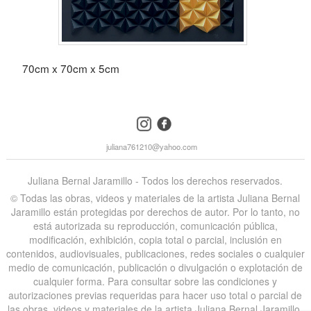
70cm x 70cm x 5cm
instagram
facebook
juliana761210@yahoo.com
Juliana Bernal Jaramillo - Todos los derechos reservados.
©️ Todas las obras, videos y materiales de la artista Juliana Bernal
Jaramillo están protegidas por derechos de autor. Por lo tanto, no
está autorizada su reproducción, comunicación pública,
modificación, exhibición, copia total o parcial, inclusión en
contenidos, audiovisuales, publicaciones, redes sociales o cualquier
medio de comunicación, publicación o divulgación o explotación de
cualquier forma. Para consultar sobre las condiciones y
autorizaciones previas requeridas para hacer uso total o parcial de
las obras, videos y materiales de la artista Juliana Bernal Jaramillo,