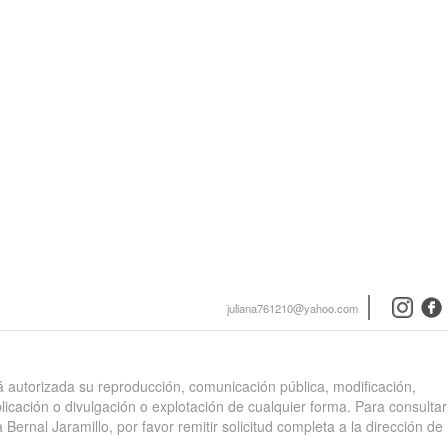
instagra
face
juliana761210@yahoo.com
stá autorizada su reproducción, comunicación pública, modificación,
blicación o divulgación o explotación de cualquier forma. Para consultar
 Bernal Jaramillo, por favor remitir solicitud completa a la dirección de