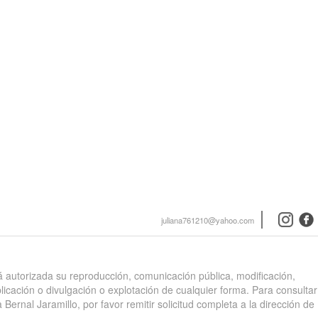
instagra
face
juliana761210@yahoo.com
stá autorizada su reproducción, comunicación pública, modificación,
blicación o divulgación o explotación de cualquier forma. Para consultar
 Bernal Jaramillo, por favor remitir solicitud completa a la dirección de