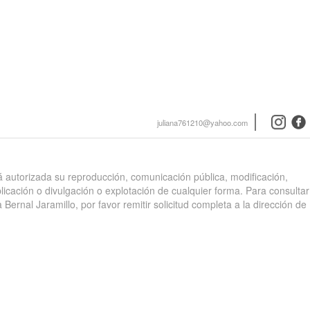
instagra
face
juliana761210@yahoo.com
stá autorizada su reproducción, comunicación pública, modificación,
blicación o divulgación o explotación de cualquier forma. Para consultar
 Bernal Jaramillo, por favor remitir solicitud completa a la dirección de