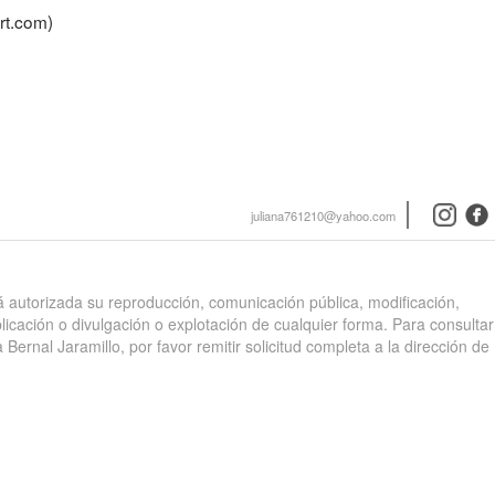
rt.com)
instagra
face
juliana761210@yahoo.com
stá autorizada su reproducción, comunicación pública, modificación,
blicación o divulgación o explotación de cualquier forma. Para consultar
 Bernal Jaramillo, por favor remitir solicitud completa a la dirección de